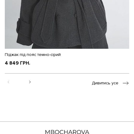
Піджак під пояс темно-сірий
Пі
4 849 ГРН.
4
Дивитись усе