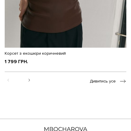
Корсет з екошкіри коричневий
Ма
1 799 ГРН.
4
Дивитись усе