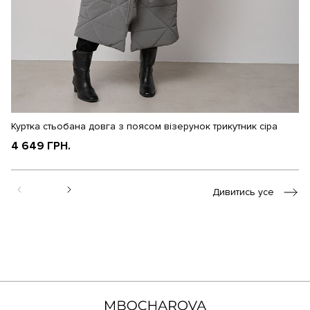
Куртка стьобана довга з поясом візерунок трикутник сіра
Тр
4 649 ГРН.
3
Дивитись усе