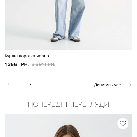
Куртка коротка чорна
Ку
1 356 ГРН.
3 391 ГРН.
3
Дивитись усе
ПОПЕРЕДНІ ПЕРЕГЛЯДИ