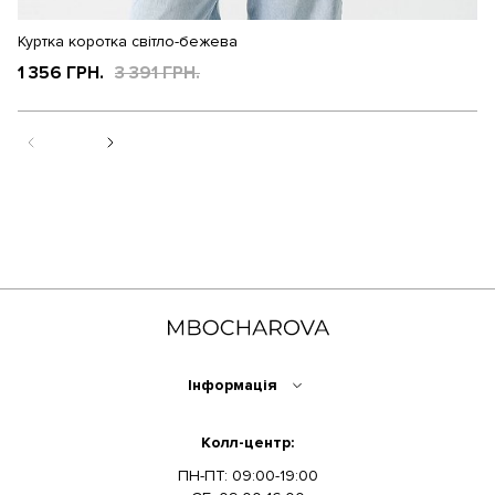
Куртка коротка світло-бежева
Ку
1 356 ГРН.
3 391 ГРН.
3
Інформація
Колл-центр:
ПН-ПТ: 09:00-19:00