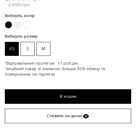
2 450 грн.
Виберіть колір:
Виберіть розмір:
XS
S
M
*Відправлення протягом:
1-7 роб.дні
*акційний товар зі знижкою більше 50% обміну та
поверненню не підлягає
В кошик
Стежити за ціною