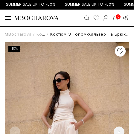
SUMMER SALE UP TO -50%
SUMMER SALE UP TO -50%
SUMMER
0
MBocharova
Костюми
Костюм З Топом-Хальтер Та Брюками-Аладінами Молочний KS/TOP/ALD/3
-10%