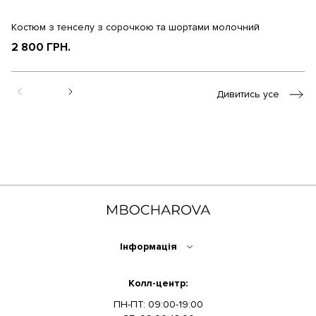
Костюм з тенселу з сорочкою та шортами молочний
Ко
2 800 ГРН.
2
Дивитись усе
Інформація
Колл-центр:
ПН-ПТ: 09:00-19:00