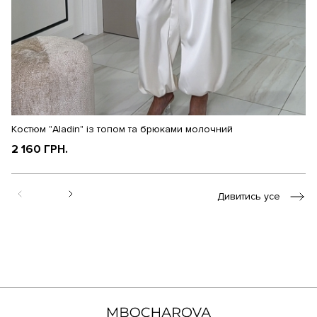
Костюм "Aladin" із топом та брюками молочний
Ко
2 160 ГРН.
2
Дивитись усе