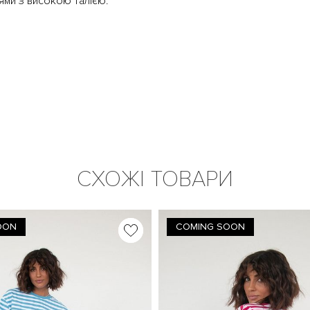
цями з високою талією.
СХОЖІ ТОВАРИ
OON
COMING SOON