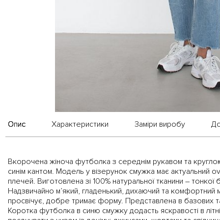
Опис
Характеристики
Заміри виробу
До
Вкорочена жіноча футболка з середнім рукавом та кругло
синім кантом. Модель у візерунок смужка має актуальний ove
плечей. Виготовлена зі 100% натуральної тканини – тонкої б
Надзвичайно м’який, гладенький, дихаючий та комфортний м
просвічує, добре тримає форму. Представлена в базових т
Коротка футболка в синю смужку додасть яскравості в літ