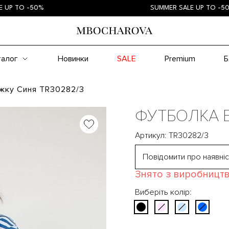
TO -50%
SUMMER SALE UP TO -50%
талог
Новинки
SALE
Premium
Б
жку Синя TR30282/3
ФУТБОЛКА 
Артикул: TR30282/3
Повідомити про наявніс
Знято з виробницт
Виберіть колір: