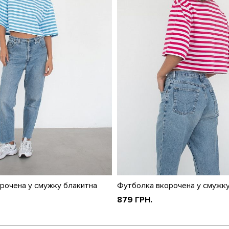
рочена у смужку блакитна
Футболка вкорочена у смужк
879 ГРН.