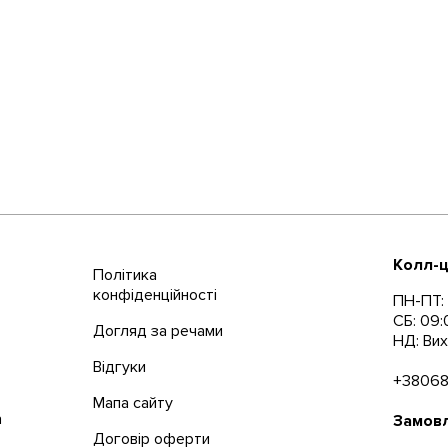
Колл-ц
Політика
конфіденційності
ПН-ПТ: 
СБ: 09:
Догляд за речами
НД: Вих
Відгуки
+3806
Мапа сайту
а
Замовл
Договір оферти