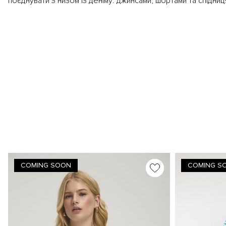
поєднувати з низом із деніму: джинсами, шортами та спідни
COMING SOON
COMING S