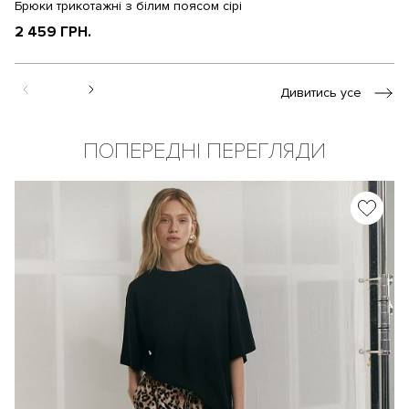
Брюки трикотажні з білим поясом сірі
Бр
2 459 ГРН.
1
Дивитись усе
ПОПЕРЕДНІ ПЕРЕГЛЯДИ