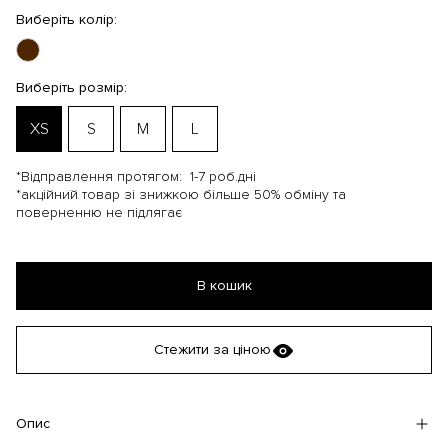
Виберіть колір:
Виберіть розмір:
XS
S
M
L
*Відправлення протягом:
1-7 роб.дні
*акційний товар зі знижкою більше 50% обміну та
поверненню не підлягає
В кошик
Стежити за ціною
Опис