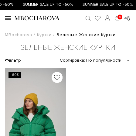
 -50%
SUMMER SALE UP TO -50%
SUMMER SALE UP TO -50%
0
MBocharova
Куртки
Зеленые Женские Куртки
ЗЕЛЕНЫЕ ЖЕНСКИЕ КУРТКИ
Фильтр
Сортировка:
По популярности
-60%