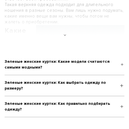
Такая верхняя одежда подходит для длительного
ношения в разные сезоны. Вам лишь нужно подумать,
какие именно вещи вам нужны, чтобы потом не
жалеть о приобретении.
Какие
особенн
ости
имеет
предста
Зеленые женские куртки: Какие модели считаются
самыми модными?
вленная
верхняя
Зеленые женские куртки: Как выбрать одежду по
одежда?
размеру?
Среди всех
Зеленые женские куртки: Как правильно подбирать
одежду?