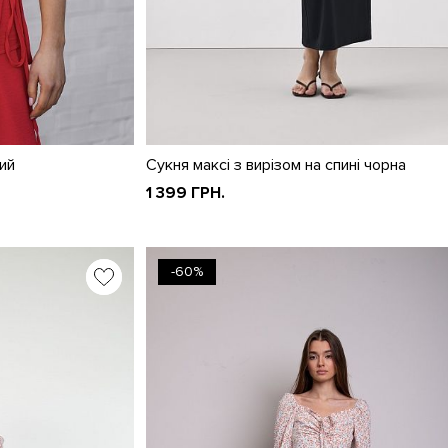
ий
Сукня максі з вирізом на спині чорна
1 399 ГРН.
-60%