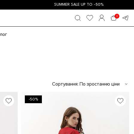
SUMMER SALE UP TO -50%
0
лог
Сортування:
По зростанню ціни
-50%