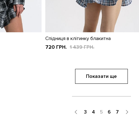
Спідниця в клітинку блакитна
720 ГРН.
1 439 ГРН.
Показати ще
3
4
5
6
7