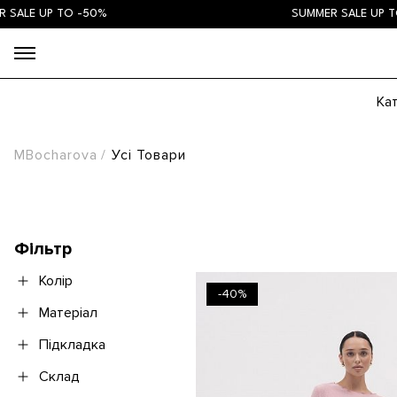
 TO -50%
SUMMER SALE UP TO -50%
Ка
MBocharova
Усі Товари
Фільтр
Колір
-40%
Матеріал
Підкладка
Склад