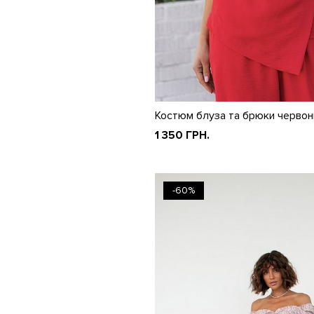
Костюм блуза та брюки червон
1 350 ГРН.
-60%