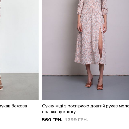
 рукав бежева
Сукня міді з роспіркою довгий рукав мол
оранжеву квітку
560 ГРН.
1 399 ГРН.