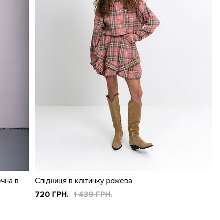
очна в
Спідниця в клітинку рожева
720 ГРН.
1 439 ГРН.