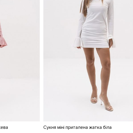
жева
Сукня міні приталена жатка біла