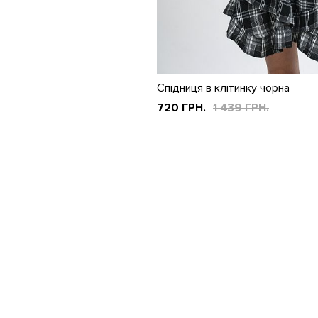
Спідниця в клітинку чорна
720 ГРН.
1 439 ГРН.